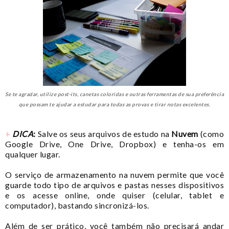
Se te agradar, utilize post-its, canetas coloridas e outras ferramentas de sua preferência
que possam te ajudar a estudar para todas as provas e tirar notas excelentes.
+
DICA
:
Salve os seus arquivos de estudo na
Nuvem
(como
Google Drive, One Drive, Dropbox) e tenha-os em
qualquer lugar.
O serviço de armazenamento na nuvem permite que você
guarde todo tipo de arquivos e pastas nesses dispositivos
e os acesse online, onde quiser (celular, tablet e
computador), bastando sincronizá-los.
Além de ser prático, você também não precisará andar