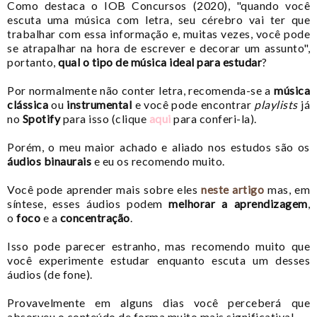
Como destaca o IOB Concursos (2020), "quando você
escuta uma música com letra, seu cérebro vai ter que
trabalhar com essa informação e, muitas vezes, você pode
se atrapalhar na hora de escrever e decorar um assunto",
portanto,
qual o tipo de música ideal para estudar
?
Por normalmente não conter letra, recomenda-se a
música
clássica
ou
instrumental
e você pode encontrar
playlists
já
no
Spotify
para isso (clique
aqui
para conferi-la).
Porém, o meu maior achado e aliado nos estudos são os
áudios binaurais
e eu os recomendo muito.
Você pode aprender mais sobre eles
neste artigo
mas, em
síntese, esses áudios podem
melhorar a aprendizagem
,
o
foco
e a
concentração
.
Isso pode parecer estranho, mas recomendo muito que
você experimente estudar enquanto escuta um desses
áudios (de fone).
Provavelmente em alguns dias você perceberá que
absorveu o conteúdo de forma muito mais significativa!